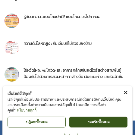
รู้ทันตกขาว...แบบไหนปกติ? แบบไหนควรไปหาหมอ
ความดันโลหิตสูง : ภัยเงียบที่ไม่ควรมองข้าม
ไข้หวัดใหญ่ vs โควิด-19 : อาการคล้ายกัน แต่ไวรัสต่างสายพันธุ์
ป้องกันได้ด้วยการสวมหน้ากาก ล้างมือ เว้นระยะห่าง และรับวัคซีน
เว็บไซต์นี้ใช้คุกกี้
ฝุ่น PM 2.5 อาจเป็นภัยเงียบที่เรามองไม่เห็น แต่ถ้ารู้วิธีป้องกัน ก็ช่วย
เราใช้คุกกี้เพื่อเพิ่มประสิทธิภาพ และประสบการณ์ที่ดีในการใช้งานเว็บไซต์ คุณ
ลดความเสี่ยงต่อสุขภาพได้!
สามารถเลือกตั้งค่าความยินยอมการใช้คุกกี้ได้ โดยคลิก "การตั้งค่า
คุกกี้"
นโยบายคุกกี้
ปฏิเสธทั้งหมด
ยอมรับทั้งหมด
นโยบายความเป็นส่วนตัว
|
นโยบาย Cookie